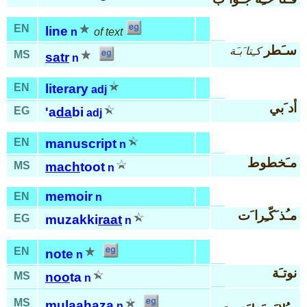
EN
line
n
of text
سـَطر
كـِتا َبـَة
MS
satr
n
EN
literary
adj
أد َبي
EG
'a
da
bi
adj
EN
manuscript
n
مـَخطوط
MS
mach
toot
n
memoir
EN
n
مـُذ َكّـِرا َت
EG
muzakki
raat
n
EN
note
n
نوتـَة
MS
noo
ta
n
MS
mulaa
ha
za
n