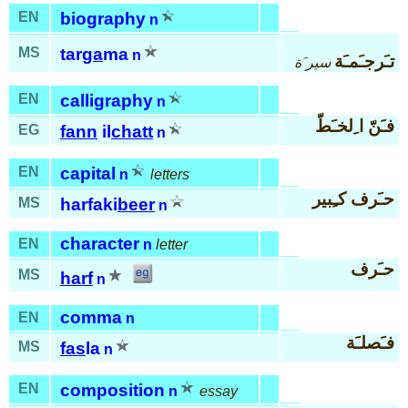
EN
biography
n
MS
tar
ga
ma
n
تـَرجـَمـَة
سير َة
EN
calligraphy
n
فـَنّ ا ِلخـَطّ
EG
fann
il
chatt
n
EN
capital
n
letters
حـَرف كـِبير
MS
harfaki
beer
n
character
EN
n
letter
حـَرف
MS
harf
n
comma
EN
n
فـَصلـَة
MS
fas
la
n
EN
composition
n
essay