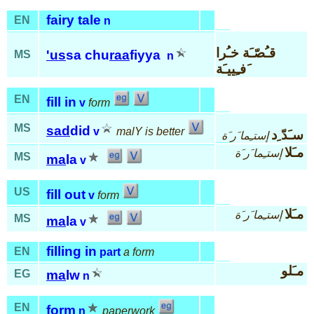
fairy tale
EN
n
قـُصّـَة خـُرا
'us
sa chu
raa
fiyya
MS
n
َفـِييـَة
EN
fill in
v
form
MS
sad
did
v
malY is better
سـَدّ ِد
إستـِما َر َة
مـَلا
إستـِما َر َة
MS
ma
la
v
US
fill out
v
form
مـَلا
إستـِما َر َة
MS
ma
la
v
filling in
EN
part
a form
مـَلو
EG
ma
lw
n
EN
form
n
paperwork