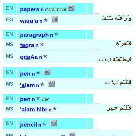
EN
papers
n
document
و َر َقـَة
مـَلـَفّ
EG
wa
ra
'a
n
EN
paragraph
n
فـَقر َة
MS
faq
ra
n
MS
qi
ta
Aa
n
قـِطـَعـَة
كـِتا َبـَة
EN
pen
n
قـَلـَم
كـِتا َبـَة
MS
'a
lam
n
EN
pen
n
ink
قـَلـَم حـِبر
MS
'a
lam
hibr
n
EN
pencil
n
MS