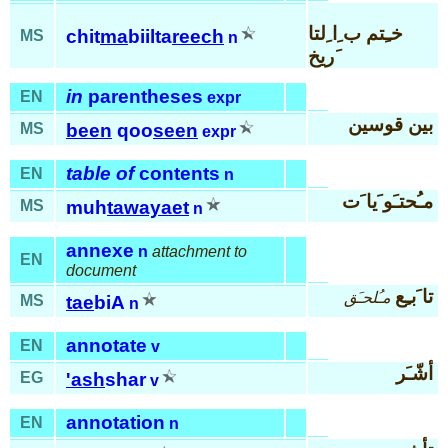
خـِتم ب ِا ِلتا
chit
ma
biilta
reech
MS
n
َريخ
in
parentheses
EN
expr
بين قوسين
MS
been
qoo
seen
expr
table of
contents
EN
n
مـُحتـَو َيا َت
MS
muh
tawayaet
n
annexe
n
attachment to
EN
document
تا َبـِع
مـُلحـَق
MS
tae
biA
n
annotate
EN
v
أشّـَر
EG
'ash
shar
v
annotation
EN
n