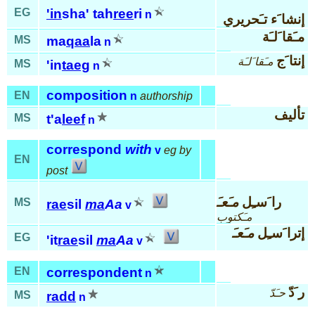
EG
'in
sha' tah
ree
ri
n
إنشا َء تـَحريري
مـَقا َلـَة
MS
ma
qaa
la
n
إنتا َج
مـَقا َلـَة
MS
'in
taeg
n
composition
EN
n
authorship
تأليف
MS
t'a
leef
n
correspond
with
v
eg by
EN
post
را َسـِل
مـَعـَ
MS
rae
sil
ma
Aa
v
مـَكتوب
إترا َسـِل
مـَعـَ
EG
'it
rae
sil
ma
Aa
v
EN
correspondent
n
ر َدّ
حـَدّ
MS
radd
n