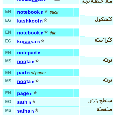
مـُلا َحـَظـَة
نوتـَة
EN
notebook
n
thick
كـَشكول
EG
kash
kool
n
EN
notebook
n
thin
كـُرا َسـَة
EG
ku
raa
sa
n
notepad
EN
n
نوتـَة
MS
noo
ta
n
pad
EN
n
of paper
نوتـَة
MS
noo
ta
n
EN
page
n
سـَطح
و َر َق
EG
sath
n
صـَفحـَة
MS
saf
ha
n