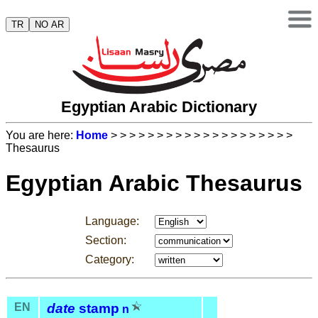
TR
NO AR
Egyptian Arabic Dictionary
You are here:
Home
>
>
>
>
>
>
>
>
>
>
>
>
>
>
>
>
>
>
>
>
Thesaurus
Egyptian Arabic Thesaurus
Language:
Section:
Category:
EN
date
stamp
n