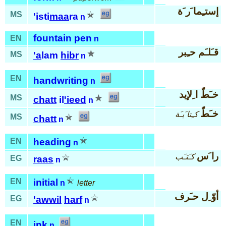
إستـِما َر َة
MS
'isti
maa
ra
n
fountain pen
EN
n
قـَلـَم حـِبر
MS
'a
lam
hibr
n
EN
handwriting
n
خـَطّ ا ِلإيد
MS
chatt
il
'ieed
n
خـَطّ
كـِتا َبـَة
MS
chatt
n
EN
heading
n
را َس
كـَتـَب
EG
raas
n
EN
initial
n
letter
أوّ ِل حـَرف
EG
'awwil
harf
n
EN
ink
n