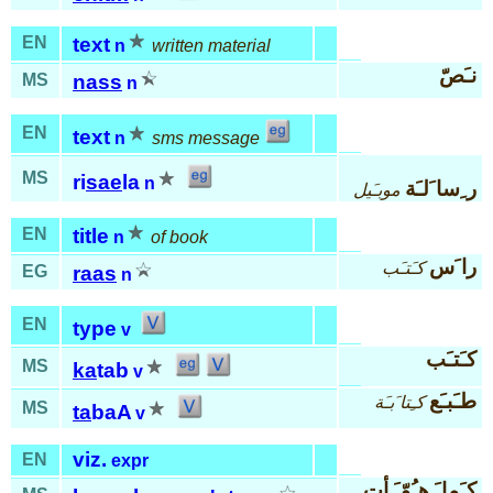
EN
text
n
written material
نـَصّ
MS
nass
n
EN
text
n
sms message
MS
ri
sae
la
n
ر ِسا َلـَة
موبـَيل
EN
title
n
of book
را َس
كـَتـَب
EG
raas
n
EN
type
v
كـَتـَب
MS
ka
tab
v
طـَبـَع
كـِتا َبـَة
MS
ta
baA
v
viz.
EN
expr
كـَما َ هـُوّ َ أت