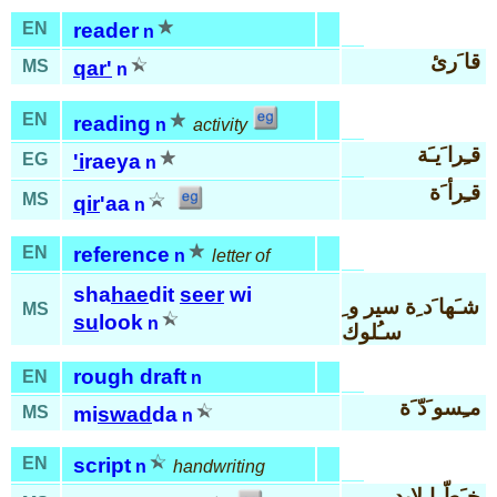
EN
reader
n
قا َرئ
MS
qar'
n
EN
reading
n
activity
قـِرا َيـَة
EG
'i
raeya
n
قـِرأ َة
MS
qir
'aa
n
EN
reference
n
letter of
sha
hae
dit
seer
wi
شـَها َد ِة سير و ِ
MS
su
look
n
سـُلوك
rough draft
EN
n
مـِسو َدّ َة
MS
mi
swad
da
n
EN
script
n
handwriting
خـَطّ ا ِلإيد