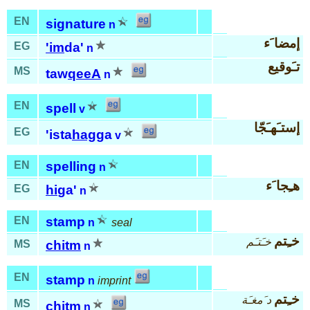
EN
signature
n
إمضا َء
EG
'im
da'
n
تـَوقيع
MS
taw
qeeA
n
EN
spell
v
إستـَهـَجّا
EG
'ista
hag
ga
v
EN
spelling
n
هـِجا َء
EG
hi
ga'
n
EN
stamp
n
seal
خـِتم
خـَتـَم
MS
chitm
n
EN
stamp
n
imprint
خـِتم
د َمغـَة
MS
chitm
n