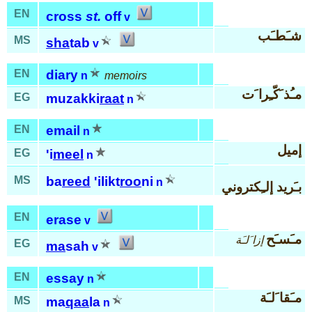
EN
cross
st.
off
v
شـَطـَب
MS
sha
tab
v
EN
diary
n
memoirs
مـُذ َكّـِرا َت
EG
muzakki
raat
n
EN
email
n
إميل
EG
'i
meel
n
MS
ba
reed
'ilikt
roo
ni
n
بـَريد إلـِكتروني
EN
erase
v
مـَسـَح
إزا َلـَة
EG
ma
sah
v
EN
essay
n
مـَقا َلـَة
MS
ma
qaa
la
n