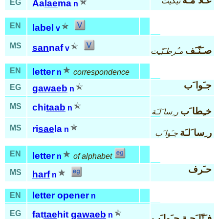
عـَلا َمـَة
تيكيت
EG
Aa
lae
ma
n
EN
label
v
MS
san
naf
v
صـَنّـَف
مـُرطـَبّـِت
EN
letter
n
correspondence
جـَوا َب
EG
gawaeb
n
MS
chi
taab
n
خـِطا َب
ر ِسا َلـَة
MS
ri
sae
la
n
ر ِسا َلـَة
جـَوا َب
EN
letter
n
of alphabet
حـَرف
MS
harf
n
letter opener
EN
n
EG
fat
tae
hit
gawaeb
n
فـَتّا َحـِة جـَوا َب