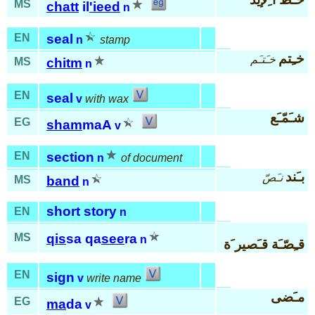
MS
chatt
il
'ieed
n
EN
seal
n
stamp
خـِتم
خـَتـَم
MS
chitm
n
EN
seal
v
with wax
شـَمّـَع
EG
sham
maA
v
EN
section
n
of document
بـَند
نـَصّ
MS
band
n
short story
EN
n
MS
qis
sa qa
see
ra
n
قـِصّـَة قـَصير َة
EN
sign
v
write name
مـَضى
EG
ma
da
v