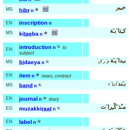
حـِبر
MS
hibr
n
inscription
EN
n
كـِتا َبـَة
MS
ki
tae
ba
n
introduction
n
to
EN
subject
بـِدا َيـَة
و َر َق
MS
bi
daeya
n
EN
item
n
news, contract
بـَند
أنبا َء
MS
band
n
EN
journal
n
diary
مـُذ َكّـِرا َت
EG
muzakki
raat
n
EN
label
n