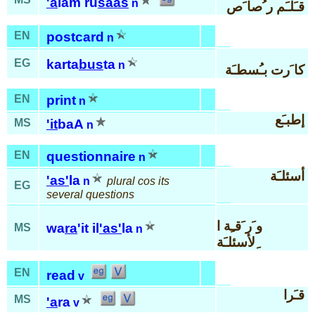
'a
lam ru
saas
n
قـَلـَم ر ُصا َص
EN
postcard
n
EG
karta
bus
ta
n
كا َرت بـُسطـَة
EN
print
n
إطبـَع
MS
'it
baA
n
EN
questionnaire
n
أسئلـَة
'as'
la
n
plural cos its
EG
several questions
و َر َقـِة ا
wa
ra
'it il
'as'
la
MS
n
ِلأسئلـَة
EN
read
v
قـَرا
MS
'a
ra
v