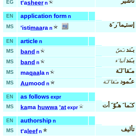
تأشير
EG
t'a
sheer
n
application form
EN
n
إستـِما َر َة
MS
'isti
maa
ra
n
article
EN
n
بـَند
نـَصّ
MS
band
n
بـَند
أنبا َء
MS
band
n
مـَقا َلـَة
MS
ma
qaa
la
n
عـُمود
مـَقا َلـَة
MS
Au
mood
n
as follows
EN
expr
كـَما َ هـُوّ َ أت
MS
ka
ma
huwwa
'at
expr
authorship
EN
n
تأليف
MS
t'a
leef
n