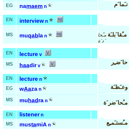
نـَما َم
EG
na
maem
n
EN
interview
n
مـُقا َبلـَة
MS
مـُحا
mu
qab
la
n
َد َة
EN
lecture
v
حا َضـِر
MS
haa
dir
v
EN
lecture
n
وعـَظـَة
EG
w
Aa
za
n
MS
mu
had
ra
n
مـُحا َضر َة
listener
EN
n
مـُستـَمـِع
MS
mus
ta
miA
n