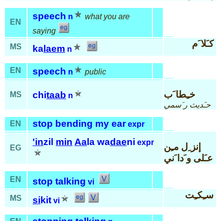
speech
n
what you are
EN
saying
كـَلا َم
MS
ka
laem
n
EN
speech
n
public
خـِطا َب
chi
taab
MS
n
حـَديث ر َسمي
stop bending my ear
EN
expr
'in
zil
min
Aa
la wa
dae
ni
expr
إنز ِل مـِن
EG
عـَلى و َدا َني
EN
stop talking
vi
سـِكـِت
MS
si
kit
vi