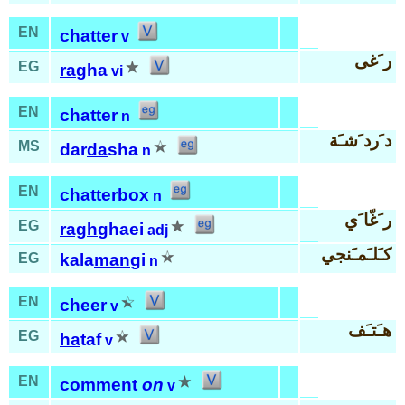
EN
chatter
v
ر َغى
EG
ra
gha
vi
EN
chatter
n
د َرد َشـَة
MS
dar
da
sha
n
EN
chatterbox
n
ر َغّا َي
EG
ragh
ghaei
adj
كـَلـَمـَنجي
EG
kala
man
gi
n
EN
cheer
v
هـَتـَف
EG
ha
taf
v
EN
comment
on
v