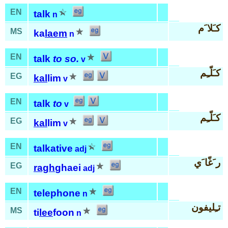
EN
talk
n
كـَلا َم
MS
ka
laem
n
EN
talk
to so.
v
كـَلّـِم
EG
kal
lim
v
EN
talk
to
v
كـَلّـِم
EG
kal
lim
v
EN
talkative
adj
ر َغّا َي
EG
ragh
ghaei
adj
EN
telephone
n
تـِليفون
MS
ti
lee
foon
n