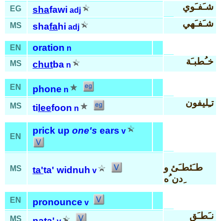
شـَفـَوي
EG
sha
fawi
adj
شـَفـَهي
MS
sha
fa
hi
adj
oration
EN
n
خـُطبـَة
MS
chut
ba
n
EN
phone
n
تـِليفون
MS
ti
lee
foon
n
prick up
one's
ears
v
EN
طـَئطـَئ و
MS
ta'
ta' widnuh
v
ِدن ُه
EN
pronounce
v
نـَطـَق
MS
na
ta'