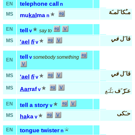
telephone call
EN
n
مـُكا َلمـَة
MS
mu
kal
ma
n
EN
tell
v
say to
قا َل
في
MS
'ael
fi
v
tell
v
somebody something
EN
قا َل
في
MS
'ael
fi
v
MS
Aar
raf
v
عـَرّ َف
بـَلّـَغ
EN
tell a story
v
حـَكى
MS
ha
ka
v
EN
tongue twister
n