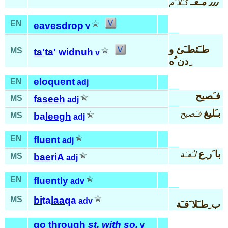
٫٫٫ مـَعـَ
كـَلا َم
EN
eavesdrop
v
طـَئطـَئ و
MS
ta'
ta' widnuh
v
ِدن ُه
eloquent
EN
adj
فـَصيح
MS
fa
seeh
adj
بـَليغ
فـَصيح
MS
ba
leegh
adj
EN
fluent
adj
با َر ِع
لـُغـَة
MS
bae
riA
adj
EN
fluently
adv
MS
bi
ta
laa
qa
adv
ب ِطـَلا َقـَة
go through
st. with so.
v