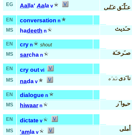
EG
Aal
la'
Aa
la
v
عـَلّـَق
عـَلى
EN
conversation
n
حـَديث
MS
ha
deeth
n
EN
cry
n
shout
صـَرخـَة
MS
sar
cha
n
EN
cry out
vi
نا َدى
نـَد َه
MS
na
da
v
EN
dialogue
n
حـِوا َر
MS
hiwaar
n
EN
dictate
v
أملى
MS
'am
la
v