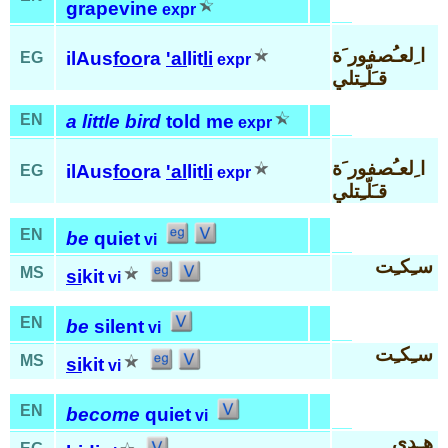
grapevine
expr
ا ِلعـُصفور َة
ilAus
foo
ra
'al
lit
li
EG
expr
قـَلّـِتلي
EN
a little bird
told me
expr
ا ِلعـُصفور َة
ilAus
foo
ra
'al
lit
li
EG
expr
قـَلّـِتلي
EN
be
quiet
vi
سـِكـِت
MS
si
kit
vi
EN
be
silent
vi
سـِكـِت
MS
si
kit
vi
EN
become
quiet
vi
هـِدي