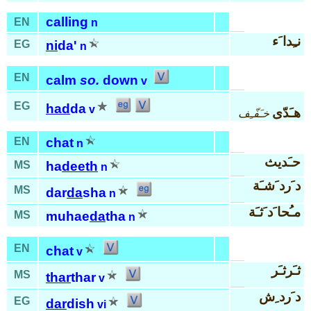
calling
EN
n
نـِدا َء
EG
ni
da'
n
EN
calm
so.
down
v
EG
had
da
v
هـَدّى
خـَفّـِف
EN
chat
n
حـَديث
MS
ha
deeth
n
د َرد َشـَة
MS
dar
da
sha
n
مـُحا َد َثـَة
MS
muhae
da
tha
n
EN
chat
v
ثـَرثـَر
MS
thar
thar
v
د َرد ِش
EG
dar
dish
vi