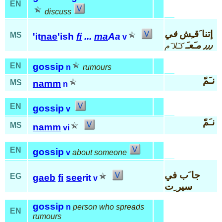
EN
discuss
إتنا َقـِش
في
MS
'it
nae
'ish
fi
...
ma
Aa
v
٫٫٫ مـَعـَ
كـَلا َم
EN
gossip
n
rumours
نـَمّ
MS
namm
n
EN
gossip
v
نـَمّ
MS
namm
vi
EN
gossip
v
about someone
جا َب في
EG
gaeb
fi
see
rit
v
سير ِت
gossip
n
person who spreads
EN
rumours