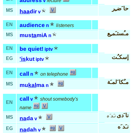
address
v
lecture
حا َضـِر
MS
haa
dir
v
EN
audience
n
listeners
مـُستـَمـِع
MS
mus
ta
miA
n
EN
be quiet!
iptv
إسكـُت
EG
'is
kut
iptv
EN
call
n
on telephone
مـُكا َلمـَة
MS
mu
kal
ma
n
call
v
shout somebody's
EN
name
نا َدى
نـَد َه
MS
na
da
v
نـَد َه
EG
na
dah
v