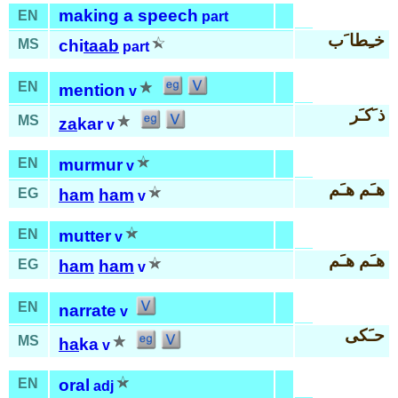
making a speech
EN
part
خـِطا َب
MS
chi
taab
part
EN
mention
v
ذ َكـَر
MS
za
kar
v
EN
murmur
v
هـَم هـَم
EG
ham
ham
v
EN
mutter
v
هـَم هـَم
EG
ham
ham
v
EN
narrate
v
حـَكى
MS
ha
ka
v
EN
oral
adj