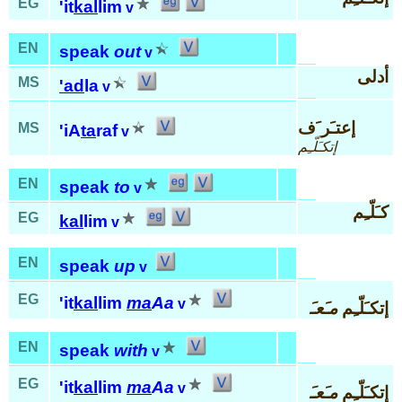
EG
'it
kal
lim
v
EN
speak
out
v
أدلى
MS
'ad
la
v
إعتـَر َف
MS
'iA
ta
raf
v
إتكـَلّـِم
EN
speak
to
v
كـَلّـِم
EG
kal
lim
v
EN
speak
up
v
EG
'it
kal
lim
ma
Aa
v
إتكـَلّـِم
مـَعـَ
EN
speak
with
v
EG
'it
kal
lim
ma
Aa
v
إتكـَلّـِم
مـَعـَ