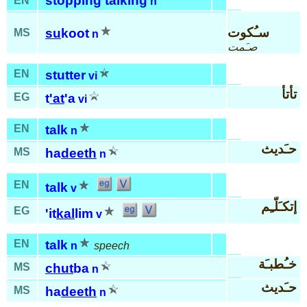
stopping talking
EN
n
سـُكوت
su
koot
MS
n
صـَمت
EN
stutter
vi
تأتأ
EG
t
'at
'a
vi
EN
talk
n
حـَديث
MS
ha
deeth
n
EN
talk
v
إتكـَلّـِم
EG
'it
kal
lim
v
EN
talk
n
speech
خـُطبـَة
MS
chut
ba
n
حـَديث
MS
ha
deeth
n