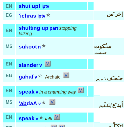
shut up!
EN
iptv
إخر َس
EG
'ich
ras
iptv
shutting up
part
stopping
EN
talking
سـُكوت
su
koot
MS
n
صـَمت
EN
slander
v
EG
ga
haf
v
Archaic
جـَحـَف
نـَميم
EN
speak
v
in a charming way
MS
'ab
daA
v
أبد َع
إتكـَلّـِم
EN
speak
v
talk
إتكـَلّـِم