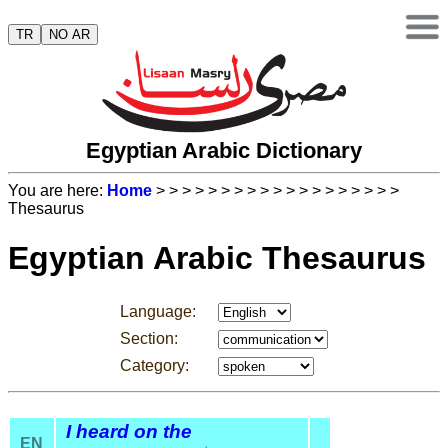
TR
NO AR
Egyptian Arabic Dictionary
You are here:
Home
>
>
>
>
>
>
>
>
>
>
>
>
>
>
>
>
>
>
>
Thesaurus
Egyptian Arabic Thesaurus
Language:
Section:
Category:
I heard on the
EN