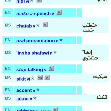
EG
hi
di
vi
EN
make a
speech
v
خـَطـَب
MS
cha
tab
v
خـُطبـَة
EN
oral
presentation
n
إنشا َ
'in
sha
sha
fawi
MS
n
شـَفـَوي
EN
stop
talking
v
سـِكـِت
MS
si
kit
vi
EN
accent
n
لـَكنـَة
MS
lak
na
n
EN