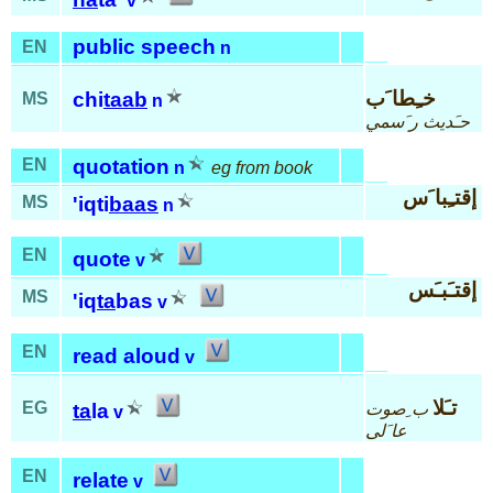
v
public speech
EN
n
خـِطا َب
chi
taab
MS
n
حـَديث ر َسمي
EN
quotation
n
eg from book
إقتـِبا َس
MS
'iqti
baas
n
EN
quote
v
إقتـَبـَس
MS
'iq
ta
bas
v
EN
read aloud
v
تـَلا
EG
ب ِصوت
ta
la
v
عا َلى
EN
relate
v