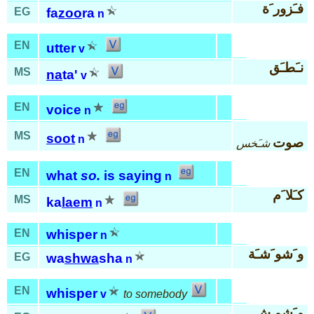
فـَزور َة
EG
fa
zoo
ra
n
EN
utter
v
نـَطـَق
MS
na
ta'
v
EN
voice
n
MS
soot
n
صوت
شـَخس
EN
what
so.
is saying
n
كـَلا َم
MS
ka
laem
n
EN
whisper
n
و َشو َشـَة
EG
wa
shwa
sha
n
EN
whisper
v
to somebody
و َشو ِش