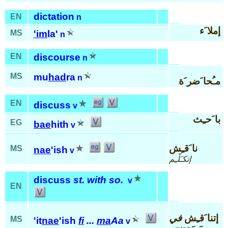
dictation
EN
n
إملا َء
MS
'im
la'
n
EN
discourse
n
MS
mu
had
ra
n
مـُحا َضر َة
EN
discuss
v
با َحـِث
EG
bae
hith
v
نا َقـِش
MS
nae
'ish
v
إتكـَلّـِم
discuss
st. with so.
v
EN
إتنا َقـِش
في
MS
'it
nae
'ish
fi
...
ma
Aa
v