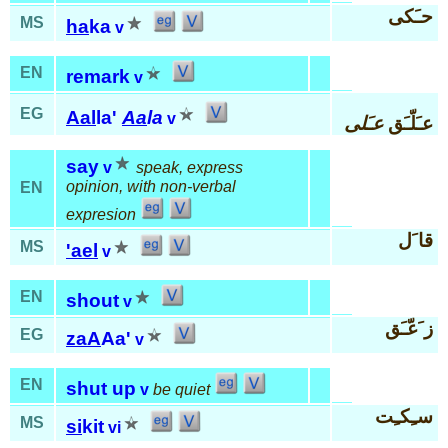
حـَكى
MS
ha
ka
v
EN
remark
v
EG
Aal
la'
Aa
la
v
عـَلّـَق
عـَلى
say
v
speak, express
opinion, with non-verbal
EN
expresion
قا َل
MS
'ael
v
EN
shout
v
ز َعّـَق
EG
zaA
Aa'
v
EN
shut up
v
be quiet
سـِكـِت
MS
si
kit
vi